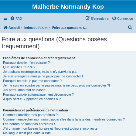
Malherbe Normandy Kop
FAQ
S’enregistrer
Connexion
R
Accueil
Index du forum
Foire aux questions (Questions posées fréquemment)
e
Foire aux questions (Questions posées
c
fréquemment)
h
e
Problèmes de connexion et d’enregistrement
Pourquoi dois-je m’enregistrer ?
r
Que signifie COPPA ?
c
Je souhaite m’enregistrer, mais je n’y parviens pas !
Je suis enregistré mais je ne peux pas me connecter !
h
Pourquoi ne puis-je pas me connecter ?
Je me suis enregistré par le passé mais je ne peux plus me connecter ?!
e
J’ai perdu mon mot de passe !
r
Pourquoi suis-je automatiquement déconnecté ?
À quoi sert « Supprimer les cookies » ?
Paramètres et préférences de l’utilisateur
Comment modifier mes paramètres ?
Comment empêcher mon nom d’apparaître dans la liste des membres connectés ?
Les heures ne sont pas correctes !
J’ai changé mon fuseau horaire et l’heure est toujours incorrecte !
Ma langue n’est pas dans la liste !