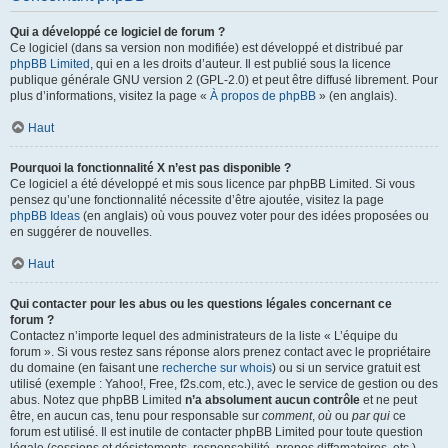
Qui a développé ce logiciel de forum ?
Ce logiciel (dans sa version non modifiée) est développé et distribué par
phpBB Limited
, qui en a les droits d’auteur. Il est publié sous la licence
publique générale GNU version 2 (GPL-2.0) et peut être diffusé librement. Pour
plus d’informations, visitez la page «
À propos de phpBB
» (en anglais).
Haut
Pourquoi la fonctionnalité X n’est pas disponible ?
Ce logiciel a été développé et mis sous licence par phpBB Limited. Si vous
pensez qu’une fonctionnalité nécessite d’être ajoutée, visitez la page
phpBB Ideas
(en anglais) où vous pouvez voter pour des idées proposées ou
en suggérer de nouvelles.
Haut
Qui contacter pour les abus ou les questions légales concernant ce
forum ?
Contactez n’importe lequel des administrateurs de la liste « L’équipe du
forum ». Si vous restez sans réponse alors prenez contact avec le propriétaire
du domaine (en faisant une
recherche sur whois
) ou si un service gratuit est
utilisé (exemple : Yahoo!, Free, f2s.com, etc.), avec le service de gestion ou des
abus. Notez que phpBB Limited
n’a absolument aucun contrôle
et ne peut
être, en aucun cas, tenu pour responsable sur
comment
,
où
ou
par qui
ce
forum est utilisé. Il est inutile de contacter phpBB Limited pour toute question