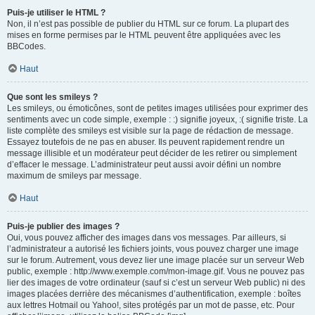
Puis-je utiliser le HTML ?
Non, il n’est pas possible de publier du HTML sur ce forum. La plupart des
mises en forme permises par le HTML peuvent être appliquées avec les
BBCodes.
Haut
Que sont les smileys ?
Les smileys, ou émoticônes, sont de petites images utilisées pour exprimer des
sentiments avec un code simple, exemple : :) signifie joyeux, :( signifie triste. La
liste complète des smileys est visible sur la page de rédaction de message.
Essayez toutefois de ne pas en abuser. Ils peuvent rapidement rendre un
message illisible et un modérateur peut décider de les retirer ou simplement
d’effacer le message. L’administrateur peut aussi avoir défini un nombre
maximum de smileys par message.
Haut
Puis-je publier des images ?
Oui, vous pouvez afficher des images dans vos messages. Par ailleurs, si
l’administrateur a autorisé les fichiers joints, vous pouvez charger une image
sur le forum. Autrement, vous devez lier une image placée sur un serveur Web
public, exemple : http://www.exemple.com/mon-image.gif. Vous ne pouvez pas
lier des images de votre ordinateur (sauf si c’est un serveur Web public) ni des
images placées derrière des mécanismes d’authentification, exemple : boîtes
aux lettres Hotmail ou Yahoo!, sites protégés par un mot de passe, etc. Pour