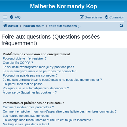
Malherbe Normandy Kop
FAQ
S’enregistrer
Connexion
R
Accueil
Index du forum
Foire aux questions (Questions posées fréquemment)
e
Foire aux questions (Questions posées
c
fréquemment)
h
e
Problèmes de connexion et d’enregistrement
Pourquoi dois-je m’enregistrer ?
r
Que signifie COPPA ?
c
Je souhaite m’enregistrer, mais je n’y parviens pas !
Je suis enregistré mais je ne peux pas me connecter !
h
Pourquoi ne puis-je pas me connecter ?
Je me suis enregistré par le passé mais je ne peux plus me connecter ?!
e
J’ai perdu mon mot de passe !
r
Pourquoi suis-je automatiquement déconnecté ?
À quoi sert « Supprimer les cookies » ?
Paramètres et préférences de l’utilisateur
Comment modifier mes paramètres ?
Comment empêcher mon nom d’apparaître dans la liste des membres connectés ?
Les heures ne sont pas correctes !
J’ai changé mon fuseau horaire et l’heure est toujours incorrecte !
Ma langue n’est pas dans la liste !