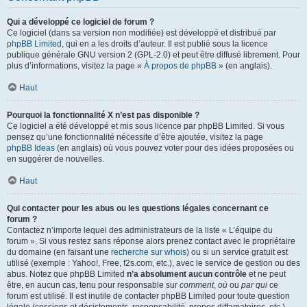
Qui a développé ce logiciel de forum ?
Ce logiciel (dans sa version non modifiée) est développé et distribué par
phpBB Limited
, qui en a les droits d’auteur. Il est publié sous la licence
publique générale GNU version 2 (GPL-2.0) et peut être diffusé librement. Pour
plus d’informations, visitez la page «
À propos de phpBB
» (en anglais).
Haut
Pourquoi la fonctionnalité X n’est pas disponible ?
Ce logiciel a été développé et mis sous licence par phpBB Limited. Si vous
pensez qu’une fonctionnalité nécessite d’être ajoutée, visitez la page
phpBB Ideas
(en anglais) où vous pouvez voter pour des idées proposées ou
en suggérer de nouvelles.
Haut
Qui contacter pour les abus ou les questions légales concernant ce
forum ?
Contactez n’importe lequel des administrateurs de la liste « L’équipe du
forum ». Si vous restez sans réponse alors prenez contact avec le propriétaire
du domaine (en faisant une
recherche sur whois
) ou si un service gratuit est
utilisé (exemple : Yahoo!, Free, f2s.com, etc.), avec le service de gestion ou des
abus. Notez que phpBB Limited
n’a absolument aucun contrôle
et ne peut
être, en aucun cas, tenu pour responsable sur
comment
,
où
ou
par qui
ce
forum est utilisé. Il est inutile de contacter phpBB Limited pour toute question