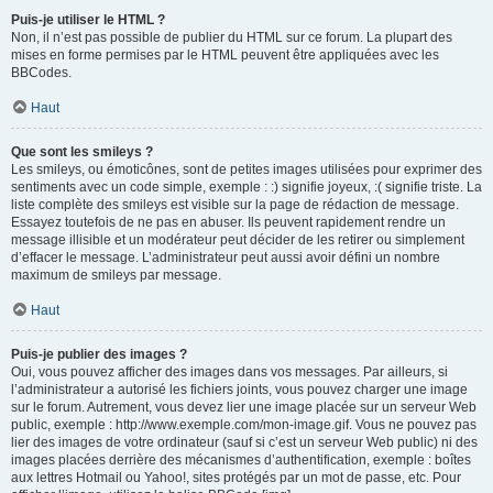
Puis-je utiliser le HTML ?
Non, il n’est pas possible de publier du HTML sur ce forum. La plupart des
mises en forme permises par le HTML peuvent être appliquées avec les
BBCodes.
Haut
Que sont les smileys ?
Les smileys, ou émoticônes, sont de petites images utilisées pour exprimer des
sentiments avec un code simple, exemple : :) signifie joyeux, :( signifie triste. La
liste complète des smileys est visible sur la page de rédaction de message.
Essayez toutefois de ne pas en abuser. Ils peuvent rapidement rendre un
message illisible et un modérateur peut décider de les retirer ou simplement
d’effacer le message. L’administrateur peut aussi avoir défini un nombre
maximum de smileys par message.
Haut
Puis-je publier des images ?
Oui, vous pouvez afficher des images dans vos messages. Par ailleurs, si
l’administrateur a autorisé les fichiers joints, vous pouvez charger une image
sur le forum. Autrement, vous devez lier une image placée sur un serveur Web
public, exemple : http://www.exemple.com/mon-image.gif. Vous ne pouvez pas
lier des images de votre ordinateur (sauf si c’est un serveur Web public) ni des
images placées derrière des mécanismes d’authentification, exemple : boîtes
aux lettres Hotmail ou Yahoo!, sites protégés par un mot de passe, etc. Pour