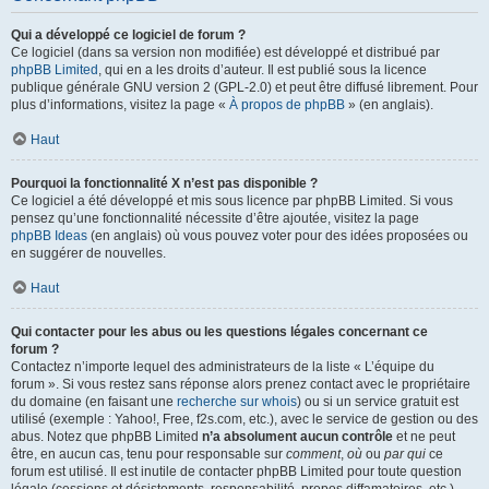
Qui a développé ce logiciel de forum ?
Ce logiciel (dans sa version non modifiée) est développé et distribué par
phpBB Limited
, qui en a les droits d’auteur. Il est publié sous la licence
publique générale GNU version 2 (GPL-2.0) et peut être diffusé librement. Pour
plus d’informations, visitez la page «
À propos de phpBB
» (en anglais).
Haut
Pourquoi la fonctionnalité X n’est pas disponible ?
Ce logiciel a été développé et mis sous licence par phpBB Limited. Si vous
pensez qu’une fonctionnalité nécessite d’être ajoutée, visitez la page
phpBB Ideas
(en anglais) où vous pouvez voter pour des idées proposées ou
en suggérer de nouvelles.
Haut
Qui contacter pour les abus ou les questions légales concernant ce
forum ?
Contactez n’importe lequel des administrateurs de la liste « L’équipe du
forum ». Si vous restez sans réponse alors prenez contact avec le propriétaire
du domaine (en faisant une
recherche sur whois
) ou si un service gratuit est
utilisé (exemple : Yahoo!, Free, f2s.com, etc.), avec le service de gestion ou des
abus. Notez que phpBB Limited
n’a absolument aucun contrôle
et ne peut
être, en aucun cas, tenu pour responsable sur
comment
,
où
ou
par qui
ce
forum est utilisé. Il est inutile de contacter phpBB Limited pour toute question