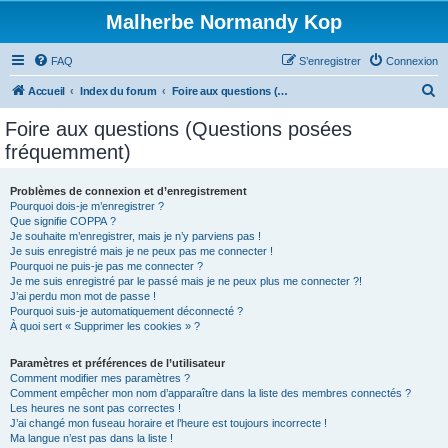
Malherbe Normandy Kop
FAQ
S’enregistrer
Connexion
R
Accueil
Index du forum
Foire aux questions (Questions posées fréquemment)
e
Foire aux questions (Questions posées
c
fréquemment)
h
e
Problèmes de connexion et d’enregistrement
Pourquoi dois-je m’enregistrer ?
r
Que signifie COPPA ?
c
Je souhaite m’enregistrer, mais je n’y parviens pas !
Je suis enregistré mais je ne peux pas me connecter !
h
Pourquoi ne puis-je pas me connecter ?
Je me suis enregistré par le passé mais je ne peux plus me connecter ?!
e
J’ai perdu mon mot de passe !
r
Pourquoi suis-je automatiquement déconnecté ?
À quoi sert « Supprimer les cookies » ?
Paramètres et préférences de l’utilisateur
Comment modifier mes paramètres ?
Comment empêcher mon nom d’apparaître dans la liste des membres connectés ?
Les heures ne sont pas correctes !
J’ai changé mon fuseau horaire et l’heure est toujours incorrecte !
Ma langue n’est pas dans la liste !