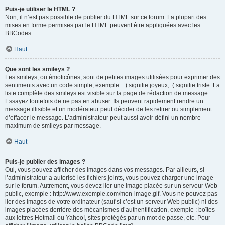
Puis-je utiliser le HTML ?
Non, il n’est pas possible de publier du HTML sur ce forum. La plupart des
mises en forme permises par le HTML peuvent être appliquées avec les
BBCodes.
Haut
Que sont les smileys ?
Les smileys, ou émoticônes, sont de petites images utilisées pour exprimer des
sentiments avec un code simple, exemple : :) signifie joyeux, :( signifie triste. La
liste complète des smileys est visible sur la page de rédaction de message.
Essayez toutefois de ne pas en abuser. Ils peuvent rapidement rendre un
message illisible et un modérateur peut décider de les retirer ou simplement
d’effacer le message. L’administrateur peut aussi avoir défini un nombre
maximum de smileys par message.
Haut
Puis-je publier des images ?
Oui, vous pouvez afficher des images dans vos messages. Par ailleurs, si
l’administrateur a autorisé les fichiers joints, vous pouvez charger une image
sur le forum. Autrement, vous devez lier une image placée sur un serveur Web
public, exemple : http://www.exemple.com/mon-image.gif. Vous ne pouvez pas
lier des images de votre ordinateur (sauf si c’est un serveur Web public) ni des
images placées derrière des mécanismes d’authentification, exemple : boîtes
aux lettres Hotmail ou Yahoo!, sites protégés par un mot de passe, etc. Pour