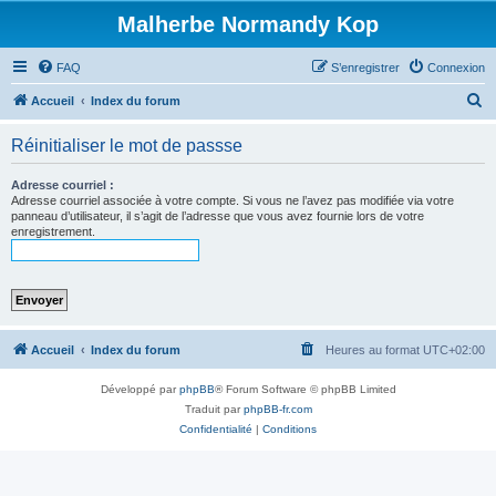
Malherbe Normandy Kop
FAQ
S’enregistrer
Connexion
R
Accueil
Index du forum
e
Réinitialiser le mot de passse
c
h
Adresse courriel :
Adresse courriel associée à votre compte. Si vous ne l’avez pas modifiée via votre
e
panneau d’utilisateur, il s’agit de l’adresse que vous avez fournie lors de votre
enregistrement.
r
c
h
e
r
Accueil
Index du forum
Heures au format
UTC+02:00
Développé par
phpBB
® Forum Software © phpBB Limited
Traduit par
phpBB-fr.com
Confidentialité
|
Conditions