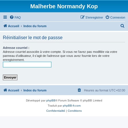
Malherbe Normandy Kop
FAQ
S’enregistrer
Connexion
R
Accueil
Index du forum
e
Réinitialiser le mot de passse
c
h
Adresse courriel :
Adresse courriel associée à votre compte. Si vous ne l’avez pas modifiée via votre
e
panneau d’utilisateur, il s’agit de l’adresse que vous avez fournie lors de votre
enregistrement.
r
c
h
e
r
Accueil
Index du forum
Heures au format
UTC+02:00
Développé par
phpBB
® Forum Software © phpBB Limited
Traduit par
phpBB-fr.com
Confidentialité
|
Conditions