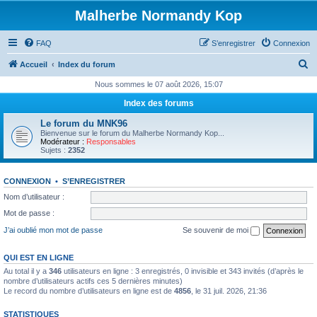
Malherbe Normandy Kop
FAQ
S’enregistrer
Connexion
R
Accueil
Index du forum
e
Nous sommes le 07 août 2026, 15:07
c
Index des forums
h
Le forum du MNK96
e
Bienvenue sur le forum du Malherbe Normandy Kop...
Modérateur :
Responsables
r
Sujets :
2352
c
CONNEXION
•
S’ENREGISTRER
h
Nom d’utilisateur :
e
Mot de passe :
r
J’ai oublié mon mot de passe
Se souvenir de moi
QUI EST EN LIGNE
Au total il y a
346
utilisateurs en ligne : 3 enregistrés, 0 invisible et 343 invités (d’après le
nombre d’utilisateurs actifs ces 5 dernières minutes)
Le record du nombre d’utilisateurs en ligne est de
4856
, le 31 juil. 2026, 21:36
STATISTIQUES