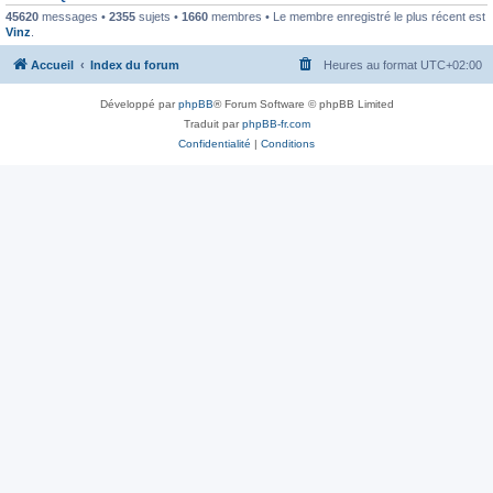
45620
messages •
2355
sujets •
1660
membres • Le membre enregistré le plus récent est
Vinz
.
Accueil
Index du forum
Heures au format
UTC+02:00
Développé par
phpBB
® Forum Software © phpBB Limited
Traduit par
phpBB-fr.com
Confidentialité
|
Conditions