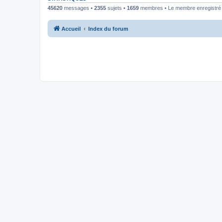
45620
messages •
2355
sujets •
1659
membres • Le membre enregistré l
Accueil
Index du forum