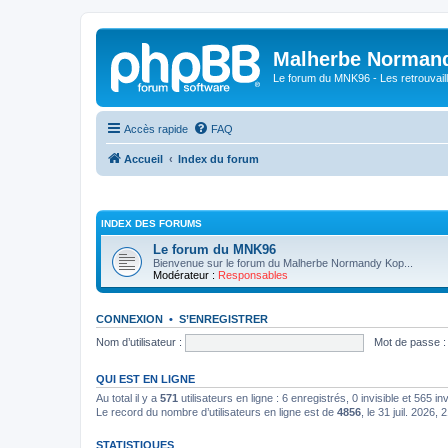
Malherbe Norman
Le forum du MNK96 - Les retrouvaill
Accès rapide
FAQ
Accueil
Index du forum
INDEX DES FORUMS
Le forum du MNK96
Bienvenue sur le forum du Malherbe Normandy Kop...
Modérateur :
Responsables
CONNEXION
•
S’ENREGISTRER
Nom d’utilisateur :
Mot de passe :
QUI EST EN LIGNE
Au total il y a
571
utilisateurs en ligne : 6 enregistrés, 0 invisible et 565 i
Le record du nombre d’utilisateurs en ligne est de
4856
, le 31 juil. 2026, 
STATISTIQUES