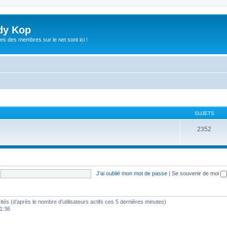
dy Kop
es des membres sur le net sont ici !
SUJETS
2352
J’ai oublié mon mot de passe
|
Se souvenir de moi
nvités (d’après le nombre d’utilisateurs actifs ces 5 dernières minutes)
21:36