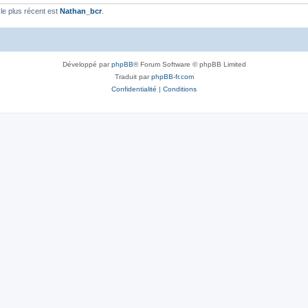
e plus récent est
Nathan_bcr
.
Développé par
phpBB
® Forum Software © phpBB Limited
Traduit par
phpBB-fr.com
Confidentialité
|
Conditions