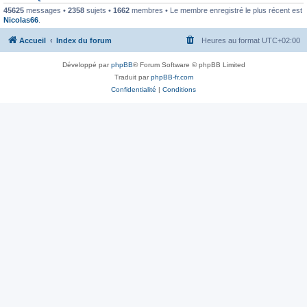
45625
messages •
2358
sujets •
1662
membres • Le membre enregistré le plus récent est
Nicolas66
.
Accueil
Index du forum
Heures au format
UTC+02:00
Développé par
phpBB
® Forum Software © phpBB Limited
Traduit par
phpBB-fr.com
Confidentialité
|
Conditions