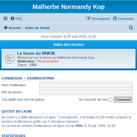
Malherbe Normandy Kop
FAQ
S’enregistrer
Connexion
R
Accueil
Index du forum
e
Nous sommes le 09 août 2026, 11:56
c
Index des forums
h
Le forum du MNK96
e
Bienvenue sur le forum du Malherbe Normandy Kop...
Modérateur :
Responsables
r
Sujets :
2355
c
CONNEXION
•
S’ENREGISTRER
h
Nom d’utilisateur :
e
Mot de passe :
r
J’ai oublié mon mot de passe
Se souvenir de moi
QUI EST EN LIGNE
Au total il y a
133
utilisateurs en ligne : 5 enregistrés, 0 invisible et 128 invités (d’après le
nombre d’utilisateurs actifs ces 5 dernières minutes)
Le record du nombre d’utilisateurs en ligne est de
4856
, le 31 juil. 2026, 21:36
STATISTIQUES