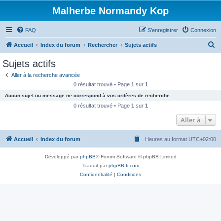
Malherbe Normandy Kop
FAQ
S’enregistrer
Connexion
R
Accueil
Index du forum
Rechercher
Sujets actifs
e
Sujets actifs
c
Aller à la recherche avancée
h
0 résultat trouvé • Page
1
sur
1
e
Aucun sujet ou message ne correspond à vos critères de recherche.
r
0 résultat trouvé • Page
1
sur
1
c
Aller à
h
Accueil
Index du forum
Heures au format
UTC+02:00
e
r
Développé par
phpBB
® Forum Software © phpBB Limited
Traduit par
phpBB-fr.com
Confidentialité
|
Conditions