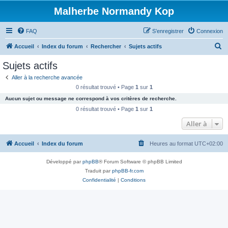
Malherbe Normandy Kop
FAQ
S’enregistrer
Connexion
R
Accueil
Index du forum
Rechercher
Sujets actifs
e
Sujets actifs
c
Aller à la recherche avancée
h
0 résultat trouvé • Page
1
sur
1
e
Aucun sujet ou message ne correspond à vos critères de recherche.
r
0 résultat trouvé • Page
1
sur
1
c
Aller à
h
Accueil
Index du forum
Heures au format
UTC+02:00
e
r
Développé par
phpBB
® Forum Software © phpBB Limited
Traduit par
phpBB-fr.com
Confidentialité
|
Conditions