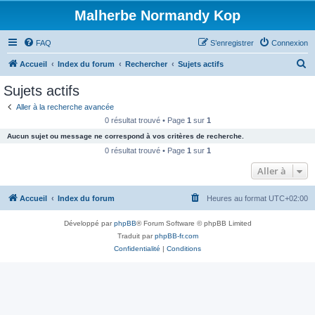
Malherbe Normandy Kop
FAQ
S’enregistrer
Connexion
R
Accueil
Index du forum
Rechercher
Sujets actifs
e
Sujets actifs
c
Aller à la recherche avancée
h
0 résultat trouvé • Page
1
sur
1
e
Aucun sujet ou message ne correspond à vos critères de recherche.
r
0 résultat trouvé • Page
1
sur
1
c
Aller à
h
Accueil
Index du forum
Heures au format
UTC+02:00
e
r
Développé par
phpBB
® Forum Software © phpBB Limited
Traduit par
phpBB-fr.com
Confidentialité
|
Conditions