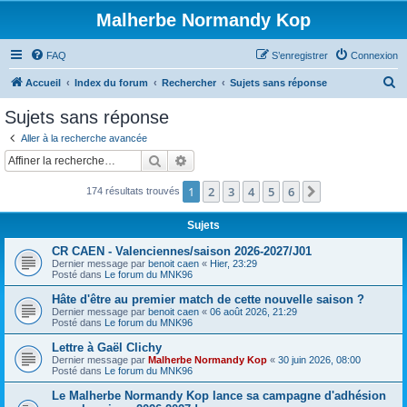
Malherbe Normandy Kop
FAQ
S’enregistrer
Connexion
R
Accueil
Index du forum
Rechercher
Sujets sans réponse
e
Sujets sans réponse
c
Aller à la recherche avancée
h
Rechercher
Recherche avancée
e
1
2
3
4
5
6
Suivante
174 résultats trouvés
r
c
Sujets
h
CR CAEN - Valenciennes/saison 2026-2027/J01
e
Dernier message par
benoit caen
«
Hier, 23:29
Posté dans
Le forum du MNK96
r
Hâte d'être au premier match de cette nouvelle saison ?
Dernier message par
benoit caen
«
06 août 2026, 21:29
Posté dans
Le forum du MNK96
Lettre à Gaël Clichy
Dernier message par
Malherbe Normandy Kop
«
30 juin 2026, 08:00
Posté dans
Le forum du MNK96
Le Malherbe Normandy Kop lance sa campagne d'adhésion