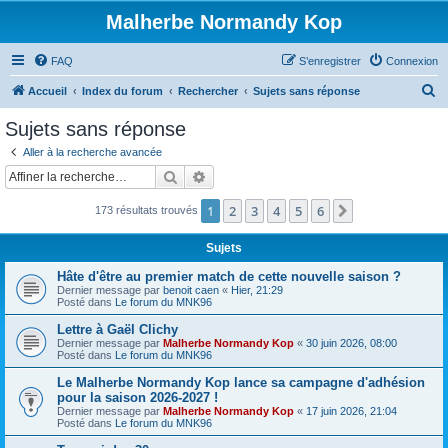
Malherbe Normandy Kop
FAQ
S’enregistrer
Connexion
R
Accueil
Index du forum
Rechercher
Sujets sans réponse
e
Sujets sans réponse
c
Aller à la recherche avancée
h
Rechercher
Recherche avancée
e
1
2
3
4
5
6
Suivante
173 résultats trouvés
r
c
Sujets
h
Hâte d'être au premier match de cette nouvelle saison ?
e
Dernier message par
benoit caen
«
Hier, 21:29
Posté dans
Le forum du MNK96
r
Lettre à Gaël Clichy
Dernier message par
Malherbe Normandy Kop
«
30 juin 2026, 08:00
Posté dans
Le forum du MNK96
Le Malherbe Normandy Kop lance sa campagne d'adhésion
pour la saison 2026-2027 !
Dernier message par
Malherbe Normandy Kop
«
17 juin 2026, 21:04
Posté dans
Le forum du MNK96