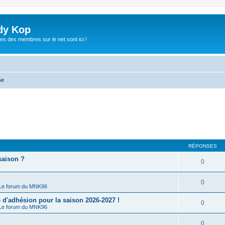
dy Kop
es des membres sur le net sont ici !
se
RÉPONSES
saison ?
0
0
Le forum du MNK96
'adhésion pour la saison 2026-2027 !
0
Le forum du MNK96
0