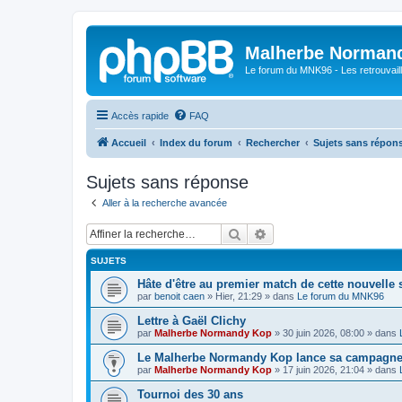
Malherbe Norman
Le forum du MNK96 - Les retrouvaill
Accès rapide
FAQ
Accueil
Index du forum
Rechercher
Sujets sans répon
Sujets sans réponse
Aller à la recherche avancée
Rechercher
Recherche avancée
SUJETS
Hâte d'être au premier match de cette nouvelle 
par
benoit caen
»
Hier, 21:29
» dans
Le forum du MNK96
Lettre à Gaël Clichy
par
Malherbe Normandy Kop
»
30 juin 2026, 08:00
» dans
Le Malherbe Normandy Kop lance sa campagne d
par
Malherbe Normandy Kop
»
17 juin 2026, 21:04
» dans
Tournoi des 30 ans