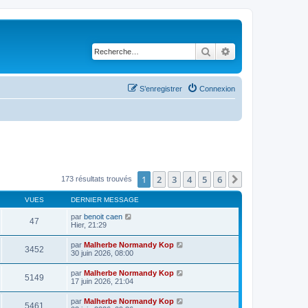
Rechercher
Recherche avancé
S’enregistrer
Connexion
1
2
3
4
5
6
Suivante
173 résultats trouvés
VUES
DERNIER MESSAGE
par
benoit caen
47
Hier, 21:29
par
Malherbe Normandy Kop
3452
30 juin 2026, 08:00
par
Malherbe Normandy Kop
5149
17 juin 2026, 21:04
par
Malherbe Normandy Kop
5461