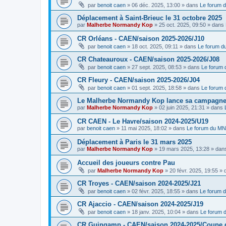
par
benoit caen
»
06 déc. 2025, 13:00
» dans
Le forum 
Déplacement à Saint-Brieuc le 31 octobre 2025
par
Malherbe Normandy Kop
»
25 oct. 2025, 09:50
» dans
CR Orléans - CAEN/saison 2025-2026/J10
par
benoit caen
»
18 oct. 2025, 09:11
» dans
Le forum 
CR Chateauroux - CAEN/saison 2025-2026/J08
par
benoit caen
»
27 sept. 2025, 08:53
» dans
Le forum
CR Fleury - CAEN/saison 2025-2026/J04
par
benoit caen
»
01 sept. 2025, 18:58
» dans
Le forum
Le Malherbe Normandy Kop lance sa campagne d
par
Malherbe Normandy Kop
»
02 juin 2025, 21:31
» dans
CR CAEN - Le Havre/saison 2024-2025/U19
par
benoit caen
»
11 mai 2025, 18:02
» dans
Le forum du M
Déplacement à Paris le 31 mars 2025
par
Malherbe Normandy Kop
»
19 mars 2025, 13:28
» dan
Accueil des joueurs contre Pau
par
Malherbe Normandy Kop
»
20 févr. 2025, 19:55
» 
CR Troyes - CAEN/saison 2024-2025/J21
par
benoit caen
»
02 févr. 2025, 18:55
» dans
Le forum 
CR Ajaccio - CAEN/saison 2024-2025/J19
par
benoit caen
»
18 janv. 2025, 10:04
» dans
Le forum
CR Guingamp - CAEN/saison 2024-2025/Coupe 