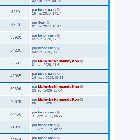
02 juin 2026, 09:26
par
benoit caen
5859
18 mai 2026, 14:17
par
Gael
6316
01 mai 2026, 18:47
par
benoit caen
33926
05 avr. 2026, 17:39
par
benoit caen
34230
04 avr. 2026, 08:32
par
Malherbe Normandy Kop
33531
01 avr. 2026, 11:41
par
benoit caen
42965
14 mars 2026, 09:53
par
Malherbe Normandy Kop
39399
23 févr. 2026, 18:04
par
Malherbe Normandy Kop
40629
06 févr. 2026, 13:55
par
benoit caen
44460
31 janv. 2026, 08:22
par
benoit caen
21840
17 janv. 2026, 09:35
par
benoit caen