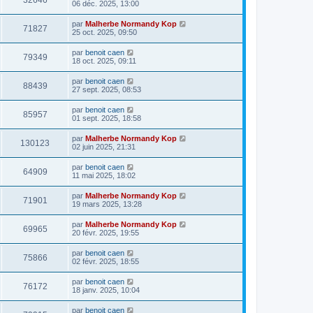
32646
06 déc. 2025, 13:00
par
Malherbe Normandy Kop
71827
25 oct. 2025, 09:50
par
benoit caen
79349
18 oct. 2025, 09:11
par
benoit caen
88439
27 sept. 2025, 08:53
par
benoit caen
85957
01 sept. 2025, 18:58
par
Malherbe Normandy Kop
130123
02 juin 2025, 21:31
par
benoit caen
64909
11 mai 2025, 18:02
par
Malherbe Normandy Kop
71901
19 mars 2025, 13:28
par
Malherbe Normandy Kop
69965
20 févr. 2025, 19:55
par
benoit caen
75866
02 févr. 2025, 18:55
par
benoit caen
76172
18 janv. 2025, 10:04
par
benoit caen