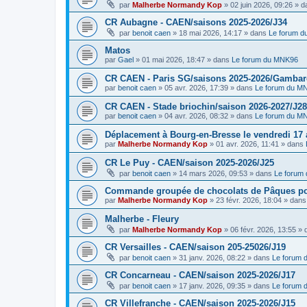
par
Malherbe Normandy Kop
»
02 juin 2026, 09:26
» d
CR Aubagne - CAEN/saisons 2025-2026/J34
par
benoit caen
»
18 mai 2026, 14:17
» dans
Le forum 
Matos
par
Gael
»
01 mai 2026, 18:47
» dans
Le forum du MNK96
CR CAEN - Paris SG/saisons 2025-2026/Gambarde
par
benoit caen
»
05 avr. 2026, 17:39
» dans
Le forum du M
CR CAEN - Stade briochin/saison 2026-2027/J28
par
benoit caen
»
04 avr. 2026, 08:32
» dans
Le forum du M
Déplacement à Bourg-en-Bresse le vendredi 17 a
par
Malherbe Normandy Kop
»
01 avr. 2026, 11:41
» dans
CR Le Puy - CAEN/saison 2025-2026/J25
par
benoit caen
»
14 mars 2026, 09:53
» dans
Le forum
Commande groupée de chocolats de Pâques pou
par
Malherbe Normandy Kop
»
23 févr. 2026, 18:04
» dan
Malherbe - Fleury
par
Malherbe Normandy Kop
»
06 févr. 2026, 13:55
» 
CR Versailles - CAEN/saison 205-25026/J19
par
benoit caen
»
31 janv. 2026, 08:22
» dans
Le forum
CR Concarneau - CAEN/saison 2025-2026/J17
par
benoit caen
»
17 janv. 2026, 09:35
» dans
Le forum
CR Villefranche - CAEN/saison 2025-2026/J15