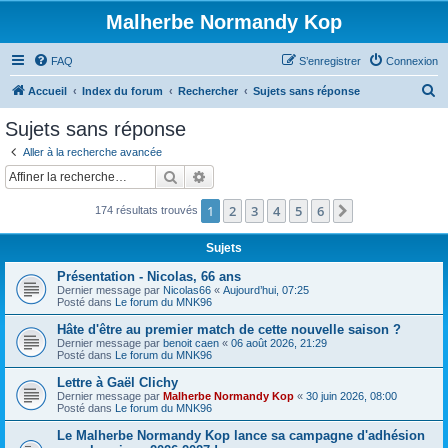
Malherbe Normandy Kop
FAQ
S’enregistrer
Connexion
R
Accueil
Index du forum
Rechercher
Sujets sans réponse
e
Sujets sans réponse
c
Aller à la recherche avancée
h
Rechercher
Recherche avancée
e
1
2
3
4
5
6
Suivante
174 résultats trouvés
r
c
Sujets
h
Présentation - Nicolas, 66 ans
e
Dernier message par
Nicolas66
«
Aujourd’hui, 07:25
Posté dans
Le forum du MNK96
r
Hâte d'être au premier match de cette nouvelle saison ?
Dernier message par
benoit caen
«
06 août 2026, 21:29
Posté dans
Le forum du MNK96
Lettre à Gaël Clichy
Dernier message par
Malherbe Normandy Kop
«
30 juin 2026, 08:00
Posté dans
Le forum du MNK96
Le Malherbe Normandy Kop lance sa campagne d'adhésion