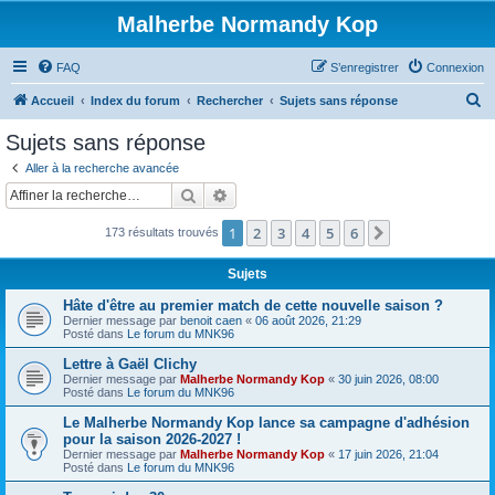
Malherbe Normandy Kop
FAQ
S’enregistrer
Connexion
R
Accueil
Index du forum
Rechercher
Sujets sans réponse
e
Sujets sans réponse
c
Aller à la recherche avancée
h
Rechercher
Recherche avancée
e
1
2
3
4
5
6
Suivante
173 résultats trouvés
r
c
Sujets
h
Hâte d'être au premier match de cette nouvelle saison ?
e
Dernier message par
benoit caen
«
06 août 2026, 21:29
Posté dans
Le forum du MNK96
r
Lettre à Gaël Clichy
Dernier message par
Malherbe Normandy Kop
«
30 juin 2026, 08:00
Posté dans
Le forum du MNK96
Le Malherbe Normandy Kop lance sa campagne d'adhésion
pour la saison 2026-2027 !
Dernier message par
Malherbe Normandy Kop
«
17 juin 2026, 21:04
Posté dans
Le forum du MNK96