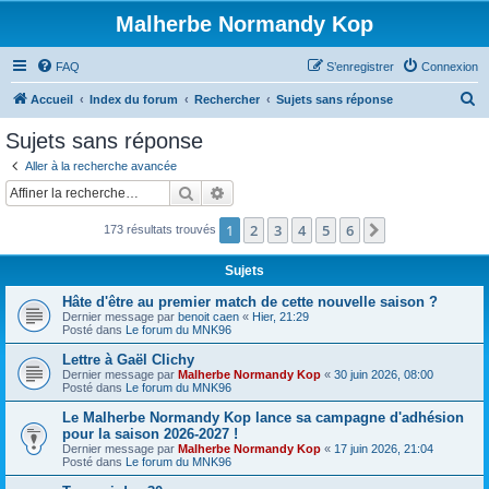
Malherbe Normandy Kop
FAQ
S’enregistrer
Connexion
R
Accueil
Index du forum
Rechercher
Sujets sans réponse
e
Sujets sans réponse
c
Aller à la recherche avancée
h
Rechercher
Recherche avancée
e
1
2
3
4
5
6
Suivante
173 résultats trouvés
r
c
Sujets
h
Hâte d'être au premier match de cette nouvelle saison ?
e
Dernier message par
benoit caen
«
Hier, 21:29
Posté dans
Le forum du MNK96
r
Lettre à Gaël Clichy
Dernier message par
Malherbe Normandy Kop
«
30 juin 2026, 08:00
Posté dans
Le forum du MNK96
Le Malherbe Normandy Kop lance sa campagne d'adhésion
pour la saison 2026-2027 !
Dernier message par
Malherbe Normandy Kop
«
17 juin 2026, 21:04
Posté dans
Le forum du MNK96