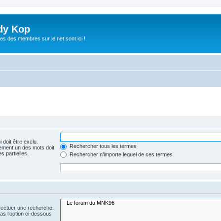
dy Kop
es des membres sur le net sont ici !
 doit être exclu.
Rechercher tous les termes
ement un des mots doit
s partielles.
Rechercher n’importe lequel de ces termes
fectuer une recherche.
s l’option ci-dessous