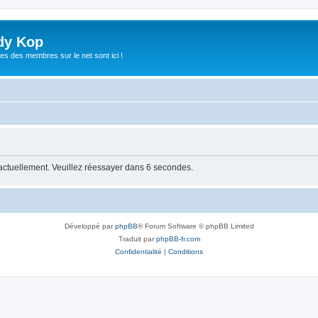
dy Kop
es des membres sur le net sont ici !
 actuellement. Veuillez réessayer dans 6 secondes.
Développé par
phpBB
® Forum Software © phpBB Limited
Traduit par
phpBB-fr.com
Confidentialité
|
Conditions