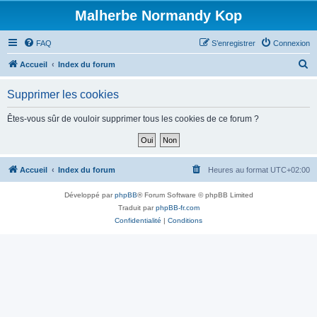
Malherbe Normandy Kop
FAQ
S’enregistrer
Connexion
R
Accueil
Index du forum
e
Supprimer les cookies
c
h
Êtes-vous sûr de vouloir supprimer tous les cookies de ce forum ?
e
r
c
Accueil
Index du forum
Heures au format
UTC+02:00
h
Développé par
phpBB
® Forum Software © phpBB Limited
e
Traduit par
phpBB-fr.com
r
Confidentialité
|
Conditions