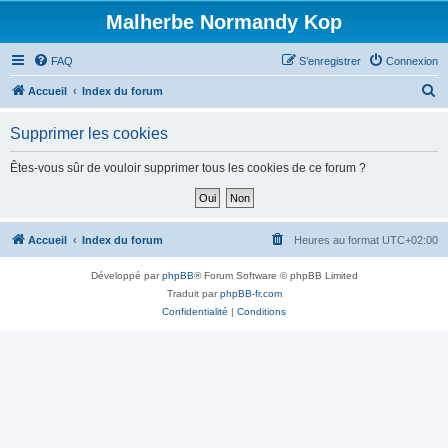
Malherbe Normandy Kop
FAQ
S’enregistrer
Connexion
R
Accueil
Index du forum
e
Supprimer les cookies
c
h
Êtes-vous sûr de vouloir supprimer tous les cookies de ce forum ?
e
r
c
Accueil
Index du forum
Heures au format
UTC+02:00
h
Développé par
phpBB
® Forum Software © phpBB Limited
e
Traduit par
phpBB-fr.com
r
Confidentialité
|
Conditions