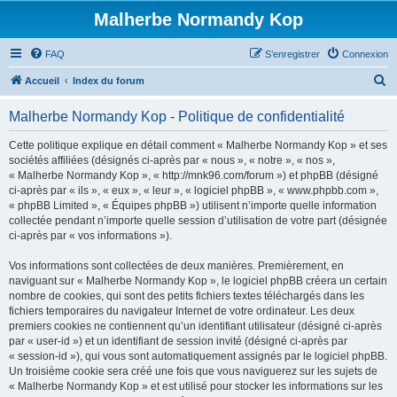
Malherbe Normandy Kop
FAQ
S’enregistrer
Connexion
R
Accueil
Index du forum
e
Malherbe Normandy Kop - Politique de confidentialité
c
h
Cette politique explique en détail comment « Malherbe Normandy Kop » et ses
sociétés affiliées (désignés ci-après par « nous », « notre », « nos »,
e
« Malherbe Normandy Kop », « http://mnk96.com/forum ») et phpBB (désigné
r
ci-après par « ils », « eux », « leur », « logiciel phpBB », « www.phpbb.com »,
« phpBB Limited », « Équipes phpBB ») utilisent n’importe quelle information
c
collectée pendant n’importe quelle session d’utilisation de votre part (désignée
h
ci-après par « vos informations »).
e
Vos informations sont collectées de deux manières. Premièrement, en
r
naviguant sur « Malherbe Normandy Kop », le logiciel phpBB créera un certain
nombre de cookies, qui sont des petits fichiers textes téléchargés dans les
fichiers temporaires du navigateur Internet de votre ordinateur. Les deux
premiers cookies ne contiennent qu’un identifiant utilisateur (désigné ci-après
par « user-id ») et un identifiant de session invité (désigné ci-après par
« session-id »), qui vous sont automatiquement assignés par le logiciel phpBB.
Un troisième cookie sera créé une fois que vous naviguerez sur les sujets de
« Malherbe Normandy Kop » et est utilisé pour stocker les informations sur les