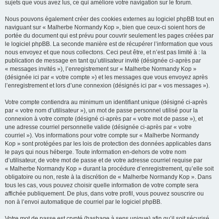
sujets que vous avez lus, ce qui améliore votre navigation sur le forum.
Nous pouvons également créer des cookies externes au logiciel phpBB tout en
naviguant sur « Malherbe Normandy Kop », bien que ceux-ci soient hors de
portée du document qui est prévu pour couvrir seulement les pages créées par
le logiciel phpBB. La seconde manière est de récupérer l’information que vous
nous envoyez et que nous collectons. Ceci peut être, et n’est pas limité à : la
publication de message en tant qu’utilisateur invité (désignée ci-après par
« messages invités »), l’enregistrement sur « Malherbe Normandy Kop »
(désignée ici par « votre compte ») et les messages que vous envoyez après
l’enregistrement et lors d’une connexion (désignés ici par « vos messages »).
Votre compte contiendra au minimum un identifiant unique (désigné ci-après
par « votre nom d’utilisateur »), un mot de passe personnel utilisé pour la
connexion à votre compte (désigné ci-après par « votre mot de passe »), et
une adresse courriel personnelle valide (désignée ci-après par « votre
courriel »). Vos informations pour votre compte sur « Malherbe Normandy
Kop » sont protégées par les lois de protection des données applicables dans
le pays qui nous héberge. Toute information en-dehors de votre nom
d’utilisateur, de votre mot de passe et de votre adresse courriel requise par
« Malherbe Normandy Kop » durant la procédure d’enregistrement, qu’elle soit
obligatoire ou non, reste à la discrétion de « Malherbe Normandy Kop ». Dans
tous les cas, vous pouvez choisir quelle information de votre compte sera
affichée publiquement. De plus, dans votre profil, vous pouvez souscrire ou
non à l’envoi automatique de courriel par le logiciel phpBB.
Votre mot de passe est crypté (hashage à sens unique) afin qu’il soit sécurisé.