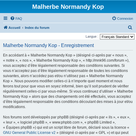
Malherbe Normandy Kop
FAQ
Connexion
R
Accueil
Index du forum
e
Langue :
c
Malherbe Normandy Kop - Enregistrement
h
En accédant à « Malherbe Normandy Kop » (désigné ci-après par « nous »,
e
« notre », « nos », « Malherbe Normandy Kop », « http://mnk96.com/forum »),
r
vous acceptez d’être légalement responsable des conditions suivantes. Si
vous n’acceptez pas d’être légalement responsable de toutes les conditions
c
suivantes, alors n’accédez pas et/ou n’utilisez pas « Malherbe Normandy
h
Kop ». Nous pouvons modifier celles-ci à n’importe quel moment et nous
e
ferons tout pour que vous en soyez informé, bien qu’il soit prudent de vérifier
régulièrement celles-ci par vous-même. Si vous continuez d’utiliser « Malherbe
r
Normandy Kop » alors que des changements ont été effectués, vous acceptez
d’être légalement responsable des conditions découlant des mises à jour et/ou
modifications.
Nos forums sont développés par phpBB (désigné ci-après par « ils », « eux »,
« leur », « logiciel phpBB », « www.phpbb.com », « phpBB Limited »,
« Équipes phpBB ») qui est un script libre de forum, déclaré sous la licence «
GNU General Public License v2
» (désigné ci-après par « GPL ») et qui peut