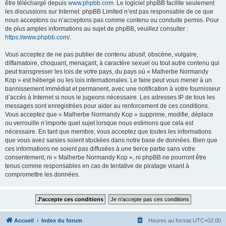
être téléchargé depuis
www.phpbb.com
. Le logiciel phpBB facilite seulement
les discussions sur Internet. phpBB Limited n’est pas responsable de ce que
nous acceptons ou n’acceptons pas comme contenu ou conduite permis. Pour
de plus amples informations au sujet de phpBB, veuillez consulter :
https://www.phpbb.com/
.
Vous acceptez de ne pas publier de contenu abusif, obscène, vulgaire,
diffamatoire, choquant, menaçant, à caractère sexuel ou tout autre contenu qui
peut transgresser les lois de votre pays, du pays où « Malherbe Normandy
Kop » est hébergé ou les lois internationales. Le faire peut vous mener à un
bannissement immédiat et permanent, avec une notification à votre fournisseur
d’accès à Internet si nous le jugeons nécessaire. Les adresses IP de tous les
messages sont enregistrées pour aider au renforcement de ces conditions.
Vous acceptez que « Malherbe Normandy Kop » supprime, modifie, déplace
ou verrouille n’importe quel sujet lorsque nous estimons que cela est
nécessaire. En tant que membre, vous acceptez que toutes les informations
que vous avez saisies soient stockées dans notre base de données. Bien que
ces informations ne soient pas diffusées à une tierce partie sans votre
consentement, ni « Malherbe Normandy Kop », ni phpBB ne pourront être
tenus comme responsables en cas de tentative de piratage visant à
compromettre les données.
Accueil
Index du forum
Heures au format
UTC+02:00