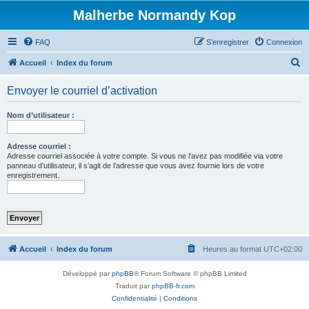
Malherbe Normandy Kop
FAQ
S’enregistrer
Connexion
R
Accueil
Index du forum
e
Envoyer le courriel d’activation
c
h
Nom d’utilisateur :
e
r
Adresse courriel :
Adresse courriel associée à votre compte. Si vous ne l’avez pas modifiée via votre
c
panneau d’utilisateur, il s’agit de l’adresse que vous avez fournie lors de votre
enregistrement.
h
e
r
Accueil
Index du forum
Heures au format
UTC+02:00
Développé par
phpBB
® Forum Software © phpBB Limited
Traduit par
phpBB-fr.com
Confidentialité
|
Conditions