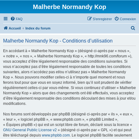
Malherbe Normandy Kop
FAQ
S’enregistrer
Connexion
R
Accueil
Index du forum
e
Malherbe Normandy Kop - Conditions d’utilisation
c
h
En accédant à « Malherbe Normandy Kop » (désigné ci-après par « nous »,
« notre », « nos », « Malherbe Normandy Kop », « http://mnk96.com/forum »),
e
vous acceptez d’être légalement responsable des conditions suivantes. Si
r
vous n’acceptez pas d’être légalement responsable de toutes les conditions
suivantes, alors n’accédez pas et/ou n’utilisez pas « Malherbe Normandy
c
Kop ». Nous pouvons modifier celles-ci à n’importe quel moment et nous
h
ferons tout pour que vous en soyez informé, bien qu’il soit prudent de vérifier
régulièrement celles-ci par vous-même. Si vous continuez d’utiliser « Malherbe
e
Normandy Kop » alors que des changements ont été effectués, vous acceptez
r
d’être légalement responsable des conditions découlant des mises à jour et/ou
modifications.
Nos forums sont développés par phpBB (désigné ci-après par « ils », « eux »,
« leur », « logiciel phpBB », « www.phpbb.com », « phpBB Limited »,
« Équipes phpBB ») qui est un script libre de forum, déclaré sous la licence «
GNU General Public License v2
» (désigné ci-après par « GPL ») et qui peut
être téléchargé depuis
www.phpbb.com
. Le logiciel phpBB facilite seulement