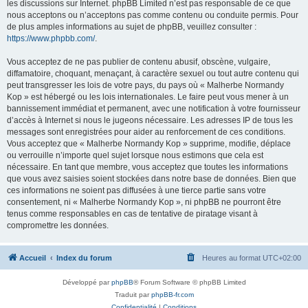
les discussions sur Internet. phpBB Limited n’est pas responsable de ce que
nous acceptons ou n’acceptons pas comme contenu ou conduite permis. Pour
de plus amples informations au sujet de phpBB, veuillez consulter :
https://www.phpbb.com/
.
Vous acceptez de ne pas publier de contenu abusif, obscène, vulgaire,
diffamatoire, choquant, menaçant, à caractère sexuel ou tout autre contenu qui
peut transgresser les lois de votre pays, du pays où « Malherbe Normandy
Kop » est hébergé ou les lois internationales. Le faire peut vous mener à un
bannissement immédiat et permanent, avec une notification à votre fournisseur
d’accès à Internet si nous le jugeons nécessaire. Les adresses IP de tous les
messages sont enregistrées pour aider au renforcement de ces conditions.
Vous acceptez que « Malherbe Normandy Kop » supprime, modifie, déplace
ou verrouille n’importe quel sujet lorsque nous estimons que cela est
nécessaire. En tant que membre, vous acceptez que toutes les informations
que vous avez saisies soient stockées dans notre base de données. Bien que
ces informations ne soient pas diffusées à une tierce partie sans votre
consentement, ni « Malherbe Normandy Kop », ni phpBB ne pourront être
tenus comme responsables en cas de tentative de piratage visant à
compromettre les données.
Accueil
Index du forum
Heures au format
UTC+02:00
Développé par
phpBB
® Forum Software © phpBB Limited
Traduit par
phpBB-fr.com
Confidentialité
|
Conditions