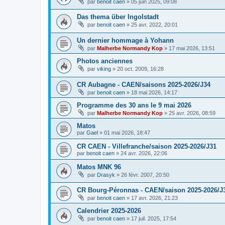
par
benoit caen
»
05 juin 2025, 09:08
Das thema über Ingolstadt
par
benoit caen
»
25 avr. 2022, 20:01
Un dernier hommage à Yohann
par
Malherbe Normandy Kop
»
17 mai 2026, 13:51
Photos anciennes
par
viking
»
20 oct. 2009, 16:28
CR Aubagne - CAEN/saisons 2025-2026/J34
par
benoit caen
»
18 mai 2026, 14:17
Programme des 30 ans le 9 mai 2026
par
Malherbe Normandy Kop
»
25 avr. 2026, 08:59
Matos
par
Gael
»
01 mai 2026, 18:47
CR CAEN - Villefranche/saison 2025-2026/J31
par
benoit caen
»
24 avr. 2026, 22:06
Matos MNK 96
par
Drasyk
»
26 févr. 2007, 20:50
CR Bourg-Péronnas - CAEN/saison 2025-2026/J
par
benoit caen
»
17 avr. 2026, 21:23
Calendrier 2025-2026
par
benoit caen
»
17 juil. 2025, 17:54