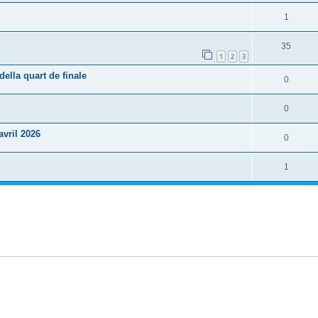
1
35
1
2
3
lla quart de finale
0
0
vril 2026
0
1