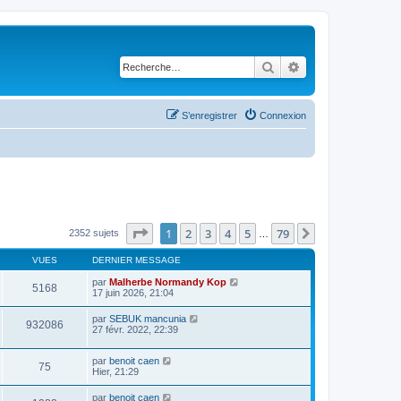
Rechercher
Recherche avancé
S’enregistrer
Connexion
Page
1
sur
79
1
2
3
4
5
79
Suivante
2352 sujets
…
VUES
DERNIER MESSAGE
par
Malherbe Normandy Kop
5168
17 juin 2026, 21:04
par
SEBUK mancunia
932086
27 févr. 2022, 22:39
par
benoit caen
75
Hier, 21:29
par
benoit caen