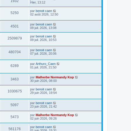
1932
Hier, 13:12
par
benoit caen
5250
02 août 2026, 12:50
par
benoit caen
4501
09 juil. 2026, 13:08
par
benoit caen
2509879
09 juil. 2026, 10:53
par
benoit caen
480704
07 juil. 2026, 20:06
par
Arthuro_Caen
6289
01 juil. 2026, 21:50
par
Malherbe Normandy Kop
3463
30 juin 2026, 08:00
par
benoit caen
1030675
29 juin 2026, 19:54
par
benoit caen
5097
23 juin 2026, 21:42
par
Malherbe Normandy Kop
5473
02 juin 2026, 09:26
par
benoit caen
561176
01 juin 2026, 15:31