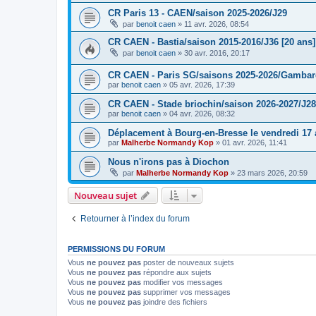
CR Paris 13 - CAEN/saison 2025-2026/J29
par
benoit caen
»
11 avr. 2026, 08:54
CR CAEN - Bastia/saison 2015-2016/J36 [20 ans]
par
benoit caen
»
30 avr. 2016, 20:17
CR CAEN - Paris SG/saisons 2025-2026/Gambarde
par
benoit caen
»
05 avr. 2026, 17:39
CR CAEN - Stade briochin/saison 2026-2027/J28
par
benoit caen
»
04 avr. 2026, 08:32
Déplacement à Bourg-en-Bresse le vendredi 17 a
par
Malherbe Normandy Kop
»
01 avr. 2026, 11:41
Nous n'irons pas à Diochon
par
Malherbe Normandy Kop
»
23 mars 2026, 20:59
Nouveau sujet
Retourner à l’index du forum
PERMISSIONS DU FORUM
Vous
ne pouvez pas
poster de nouveaux sujets
Vous
ne pouvez pas
répondre aux sujets
Vous
ne pouvez pas
modifier vos messages
Vous
ne pouvez pas
supprimer vos messages
Vous
ne pouvez pas
joindre des fichiers