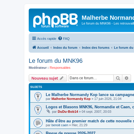
Malherbe Norman
Le forum du MNK96 - Les retrouvaill
Accès rapide
FAQ
Accueil
Index du forum
Index des forums
Le forum d
Le forum du MNK96
Modérateur :
Responsables
Recher
Re
Nouveau sujet
SUJETS
Le Malherbe Normandy Kop lance sa campagne d
par
Malherbe Normandy Kop
»
17 juin 2026, 21:04
Logos et Blasons MNK96, Normandie et Caen, c'
par
DuDu-Bob14
»
04 sept. 2007, 20:03
Hâte d'être au premier match de cette nouvelle 
par
benoit caen
»
Hier, 21:29
Revue de presse 2026-2027