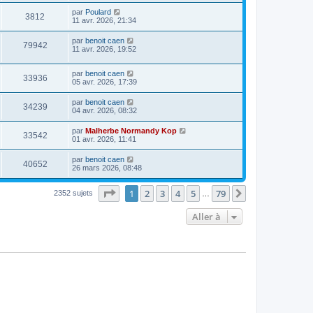
par
Poulard
3812
11 avr. 2026, 21:34
par
benoit caen
79942
11 avr. 2026, 19:52
par
benoit caen
33936
05 avr. 2026, 17:39
par
benoit caen
34239
04 avr. 2026, 08:32
par
Malherbe Normandy Kop
33542
01 avr. 2026, 11:41
par
benoit caen
40652
26 mars 2026, 08:48
Page
1
sur
79
1
2
3
4
5
79
Suivante
2352 sujets
…
Aller à