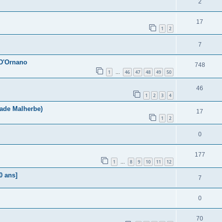
2
17
1
2
7
 D'Ornano
748
1
46
47
48
49
50
…
46
1
2
3
4
tade Malherbe)
17
1
2
0
177
1
8
9
10
11
12
…
0 ans]
7
0
70