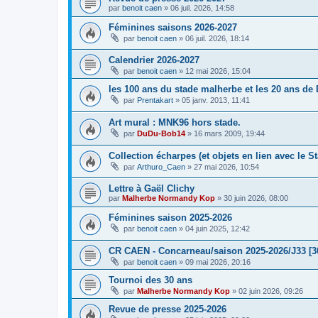
par
benoit caen
»
06 juil. 2026, 14:58
Féminines saisons 2026-2027
par
benoit caen
»
06 juil. 2026, 18:14
Calendrier 2026-2027
par
benoit caen
»
12 mai 2026, 15:04
les 100 ans du stade malherbe et les 20 ans de
par
Prentakart
»
05 janv. 2013, 11:41
Art mural : MNK96 hors stade.
par
DuDu-Bob14
»
16 mars 2009, 19:44
Collection écharpes (et objets en lien avec le S
par
Arthuro_Caen
»
27 mai 2026, 10:54
Lettre à Gaël Clichy
par
Malherbe Normandy Kop
»
30 juin 2026, 08:00
Féminines saison 2025-2026
par
benoit caen
»
04 juin 2025, 12:42
CR CAEN - Concarneau/saison 2025-2026/J33 [3
par
benoit caen
»
09 mai 2026, 20:16
Tournoi des 30 ans
par
Malherbe Normandy Kop
»
02 juin 2026, 09:26
Revue de presse 2025-2026