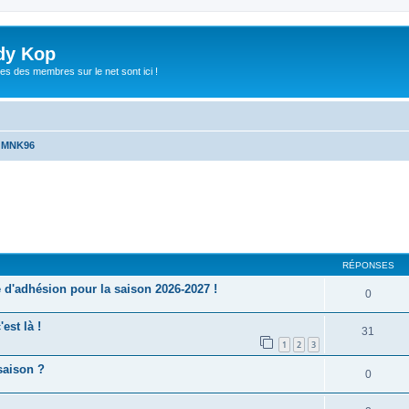
dy Kop
es des membres sur le net sont ici !
u MNK96
cher
cherche avancée
RÉPONSES
'adhésion pour la saison 2026-2027 !
0
est là !
31
1
2
3
saison ?
0