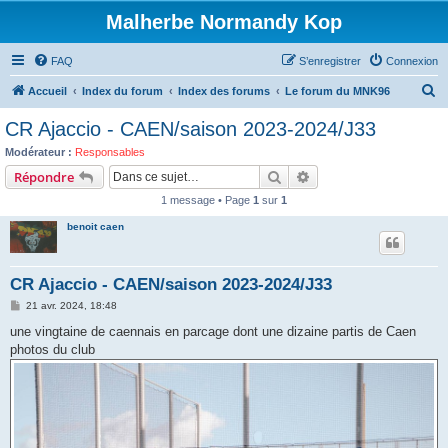
Malherbe Normandy Kop
FAQ
S’enregistrer
Connexion
R
Accueil
Index du forum
Index des forums
Le forum du MNK96
e
CR Ajaccio - CAEN/saison 2023-2024/J33
c
Modérateur :
Responsables
h
Rechercher
Recherche avancée
Répondre
e
1 message • Page
1
sur
1
r
benoit caen
c
h
CR Ajaccio - CAEN/saison 2023-2024/J33
e
M
21 avr. 2024, 18:48
r
e
s
une vingtaine de caennais en parcage dont une dizaine partis de Caen
s
photos du club
a
g
e