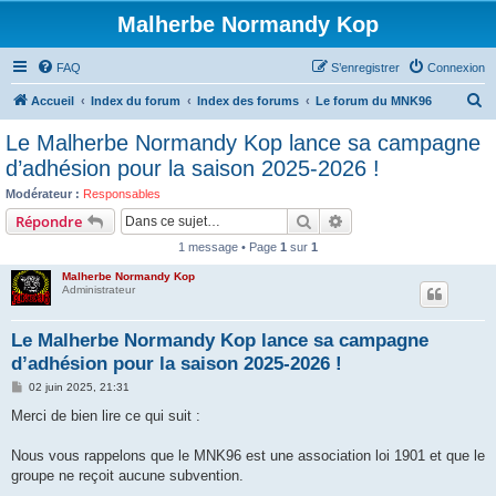
Malherbe Normandy Kop
FAQ
S’enregistrer
Connexion
R
Accueil
Index du forum
Index des forums
Le forum du MNK96
e
Le Malherbe Normandy Kop lance sa campagne
c
d’adhésion pour la saison 2025-2026 !
h
Modérateur :
Responsables
e
Rechercher
Recherche avancée
Répondre
r
1 message • Page
1
sur
1
c
Malherbe Normandy Kop
h
Administrateur
e
Le Malherbe Normandy Kop lance sa campagne
r
d’adhésion pour la saison 2025-2026 !
M
02 juin 2025, 21:31
e
s
Merci de bien lire ce qui suit :
s
a
g
Nous vous rappelons que le MNK96 est une association loi 1901 et que le
e
groupe ne reçoit aucune subvention.