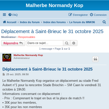
Malherbe Normandy Kop
FAQ
S’enregistrer
Connexion
R
Accueil
Index du forum
Index des forums
Le forum du MNK96
e
Déplacement à Saint-Brieuc le 31 octobre 2025
c
Modérateur :
Responsables
h
Rechercher
Recherche avancée
Répondre
e
1 message • Page
1
sur
1
r
Malherbe Normandy Kop
c
Administrateur
h
Déplacement à Saint-Brieuc le 31 octobre 2025
e
M
25 oct. 2025, 09:50
r
e
s
Le Malherbe Normandy Kop organise un déplacement au stade Fred
s
Aubert n°1 pour la rencontre Stade Briochin – SM Caen le vendredi 31
a
g
octobre à 19h30.
e
Informations concernant ce déplacement :
- Prix : Comprenant le trajet en bus et la place de match !!
• 30€ pour les membres,
• 35€ pour les non membres