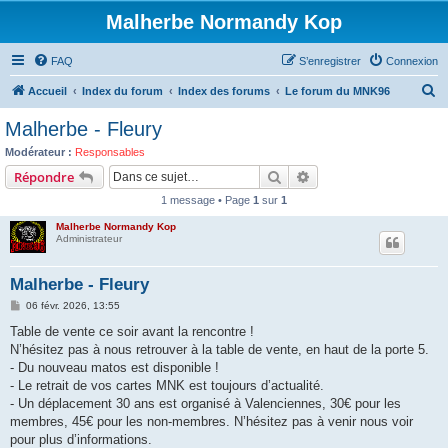
Malherbe Normandy Kop
FAQ
S’enregistrer
Connexion
R
Accueil
Index du forum
Index des forums
Le forum du MNK96
e
Malherbe - Fleury
c
Modérateur :
Responsables
h
Rechercher
Recherche avancée
Répondre
e
1 message • Page
1
sur
1
r
Malherbe Normandy Kop
c
Administrateur
h
Malherbe - Fleury
e
M
06 févr. 2026, 13:55
r
e
s
Table de vente ce soir avant la rencontre !
s
N’hésitez pas à nous retrouver à la table de vente, en haut de la porte 5.
a
g
- Du nouveau matos est disponible !
e
- Le retrait de vos cartes MNK est toujours d’actualité.
- Un déplacement 30 ans est organisé à Valenciennes, 30€ pour les
membres, 45€ pour les non-membres. N’hésitez pas à venir nous voir
pour plus d’informations.