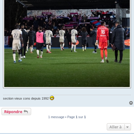
section vieux cons depuis 1992
Répondre
1 message • Page
1
sur
1
Aller à