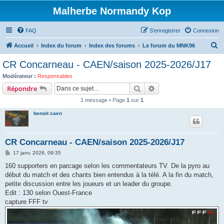
Malherbe Normandy Kop
FAQ
S’enregistrer
Connexion
R
Accueil
Index du forum
Index des forums
Le forum du MNK96
e
CR Concarneau - CAEN/saison 2025-2026/J17
c
Modérateur :
Responsables
h
Rechercher
Recherche avancée
Répondre
e
1 message • Page
1
sur
1
r
benoit caen
c
h
CR Concarneau - CAEN/saison 2025-2026/J17
e
M
17 janv. 2026, 09:35
r
e
s
160 supporters en parcage selon les commentateurs TV. De la pyro au
s
début du match et des chants bien entendus à la télé. A la fin du match,
a
g
petite discussion entre les joueurs et un leader du groupe.
e
Edit : 130 selon Ouest-France
capture FFF tv