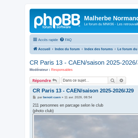
Malherbe Norman
Le forum du MNK96 - Les retrouvaill
Accès rapide
FAQ
Accueil
Index du forum
Index des forums
Le forum d
CR Paris 13 - CAEN/saison 2025-2026
Modérateur :
Responsables
Rechercher
Recher
Répondre
CR Paris 13 - CAEN/saison 2025-2026/J29
M
par
benoit caen
»
11 avr. 2026, 08:54
e
s
211 personnes en parcage selon le club
s
(photo club)
a
g
e