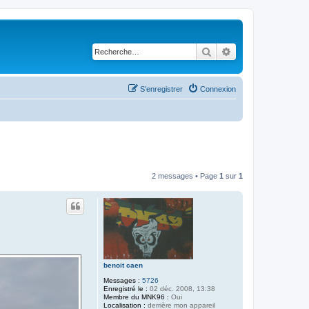
Rechercher
Recherche avancé
S’enregistrer
Connexion
2 messages • Page
1
sur
1
benoit caen
Messages :
5726
Enregistré le :
02 déc. 2008, 13:38
Membre du MNK96 :
Oui
Localisation :
derrière mon appareil