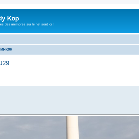
dy Kop
es des membres sur le net sont ici !
u MNK96
/J29
che avancée