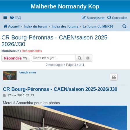
Malherbe Normandy Kop
FAQ
S’enregistrer
Connexion
R
Accueil
Index du forum
Index des forums
Le forum du MNK96
e
CR Bourg-Péronnas - CAEN/saison 2025-
c
2026/J30
h
Modérateur :
Responsables
e
Rechercher
Recherche avancée
Répondre
r
2 messages • Page
1
sur
1
c
benoit caen
h
e
CR Bourg-Péronnas - CAEN/saison 2025-2026/J30
r
M
17 avr. 2026, 21:23
e
s
Merci à Anouchka pour les photos
s
a
g
e